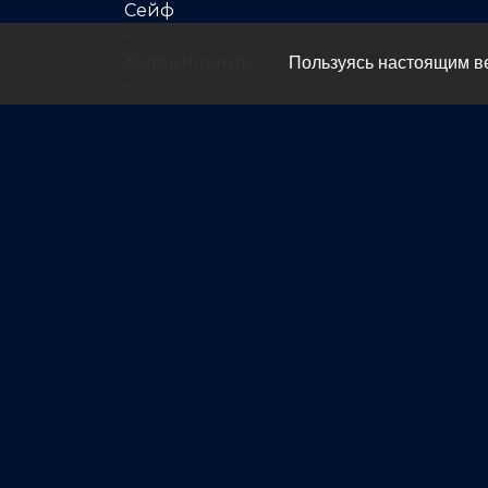
Сейф
Холодильник
Пользуясь настоящим ве
Чайник
Индивидуальная система отопления 
Санузел с ванной и душем / душевая к
Wi-Fi
Другие номе