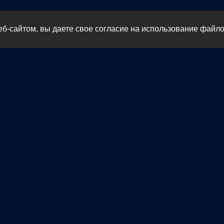
б-сайтом, вы даете свое согласие на использование файло
и кондиционирования
абина
ра