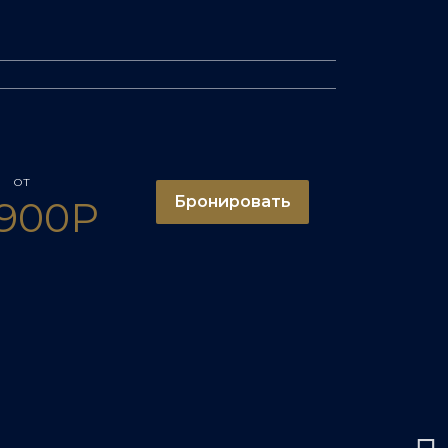
от
Бронировать
 900Р