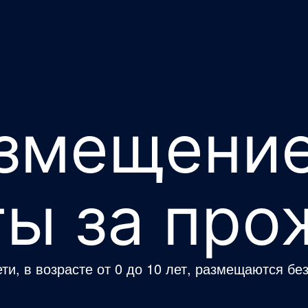
змещение
ты за пр
и, в возрасте от 0 до 10 лет, размещаются бе